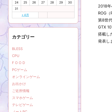
24
25
26
27
28
29
30
2018
31
ROG（R
« 4月
第8世代イ
GTX 
搭載した
カテゴリー
発表し
BLESS
CPU
F O O D
PCゲーム
オンラインゲーム
お出かけ
ご近所情報
スマホゲーム
テレビゲーム
ノートPC