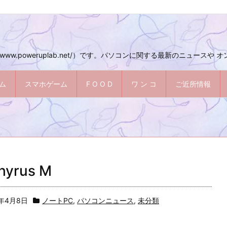
ww.poweruplab.net/）です。パソコンに関する最新のニュースや
ム
スマホゲーム
F O O D
ワ ン コ
ご近所情報
hyrus M
8年4月8日
ノートPC
,
パソコンニュース
,
未分類