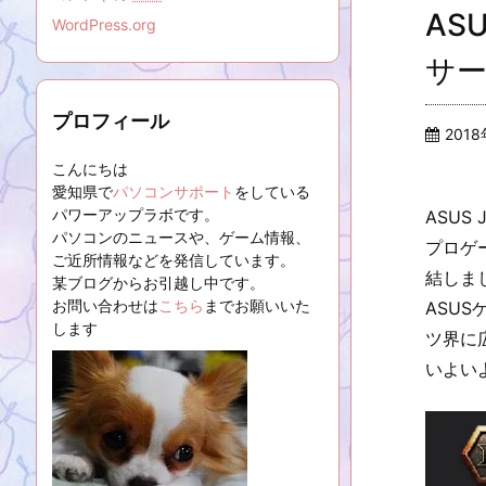
AS
WordPress.org
サ
プロフィール
201
こんにちは
愛知県で
パソコンサポート
をしている
パワーアップラボです。
ASUS
パソコンのニュースや、ゲーム情報、
プロゲ
ご近所情報などを発信しています。
結しま
某ブログからお引越し中です。
お問い合わせは
こちら
までお願いいた
ASUS
します
ツ界に
いよい