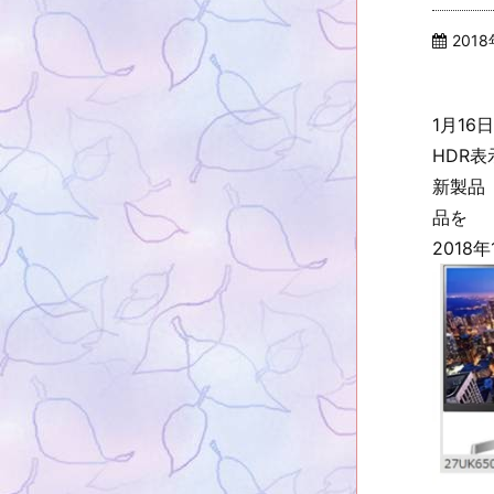
201
1月1
HDR表
新製品「
品を
201