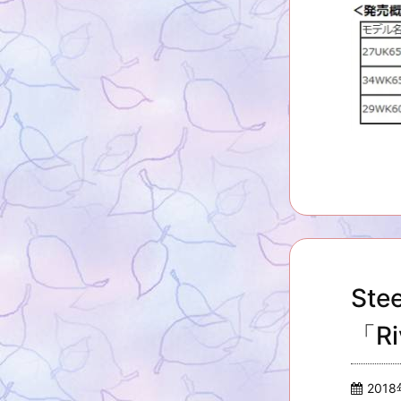
St
「Ri
201