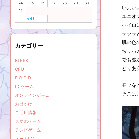
24
25
26
27
28
29
30
いよいよ
31
ユニオ
« 4月
ハイロ
サッサ
肌の色
カテゴリー
ちょっ
でも魔
BLESS
とりあ
CPU
F O O D
モブを
PCゲーム
そこは
オンラインゲーム
お出かけ
ご近所情報
スマホゲーム
テレビゲーム
ノートPC