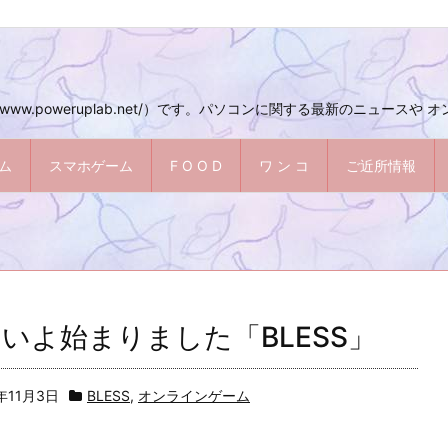
ww.poweruplab.net/）です。パソコンに関する最新のニュースや
ム
スマホゲーム
F O O D
ワ ン コ
ご近所情報
いよ始まりました「BLESS」
7年11月3日
BLESS
,
オンラインゲーム