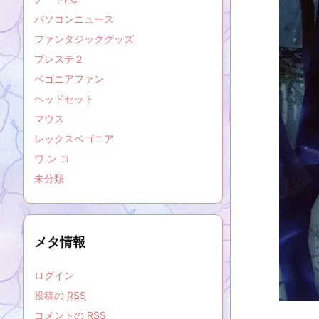
パソコンニュース
ファンタジックグッズ
プレステ２
ベゴニアファン
ヘッドセット
マウス
レックスベゴニア
ワ ン コ
未分類
メタ情報
ログイン
投稿の
RSS
コメントの
RSS