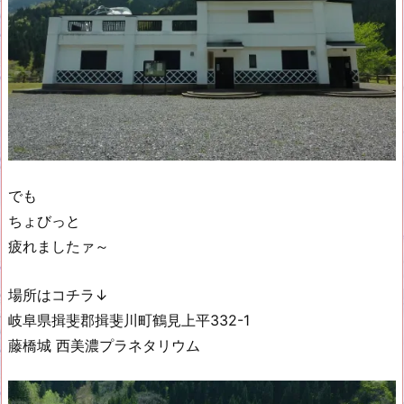
でも
ちょびっと
疲れましたァ～
場所はコチラ↓
岐阜県揖斐郡揖斐川町鶴見上平332-1
藤橋城 西美濃プラネタリウム