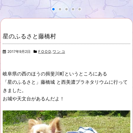
星のふるさと藤橋村
2017年9月2日
F O O D
,
ワ ン コ
岐阜県の西のほうの揖斐川町というところにある
「星のふるさと」藤橋城 と西美濃プラネタリウムに行って
きました。
お城や天文台があるんだよ！