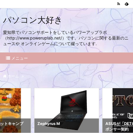
パソコン大好き
愛知県でパソコンサポートをしているパワーアップラボ
（http://www.poweruplab.net/）です。パソコンに関する最新のニ
ュースや オンラインゲームについて綴っています.
メニュー
ホーム
>
ケットキャンプ
Zephyrus M
ASUSが「DET
ポンサー契約