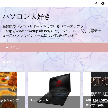
パソコン大好き
愛知県でパソコンサポートをしているパワーアップラボ
（http://www.poweruplab.net/）です。パソコンに関する最新のニ
ュースや オンラインゲームについて綴っています.
メニュー
ホーム
>
ケットキャンプ
Zephyrus M
ASUSが「DET
ポンサー契約