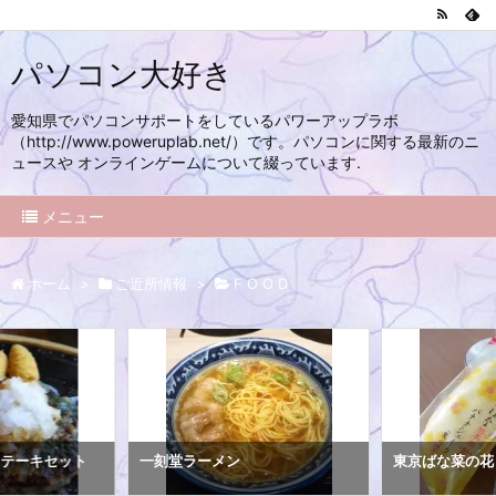
パソコン大好き
愛知県でパソコンサポートをしているパワーアップラボ
（http://www.poweruplab.net/）です。パソコンに関する最新のニ
ュースや オンラインゲームについて綴っています.
メニュー
ホーム
>
ご近所情報
>
F O O D
ステーキセット
一刻堂ラーメン
東京ばな菜の花