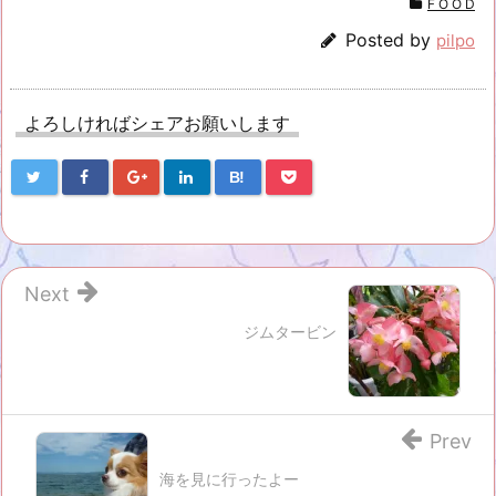
す)
ウ
す)
F O O D
ィ
ン
Posted by
pilpo
ド
ウ
で
開
き
ま
す)
よろしければシェアお願いします
B!
Next
ジムタービン
Prev
海を見に行ったよー