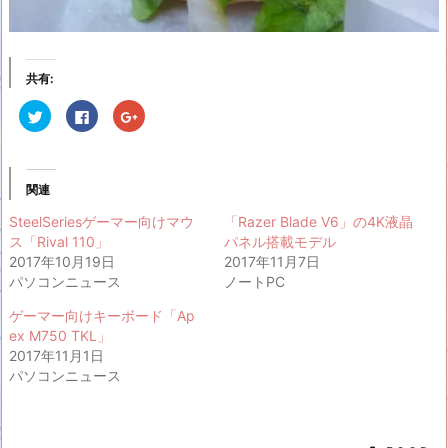
共有:
ク
F
ク
リ
a
リ
ッ
c
ッ
ク
e
ク
し
b
し
て
o
て
T
o
G
関連
w
k
o
i
で
o
t
共
g
SteelSeriesゲーマー向けマウ
「Razer Blade V6」の4K液晶
t
有
l
ス「Rival 110」
パネル搭載モデル
e
す
e
r
る
+
2017年10月19日
2017年11月7日
で
に
で
共
は
共
パソコンニュース
ノートPC
有
ク
有
(新
リ
(新
ゲーマー向けキーボード「Ap
し
ッ
し
い
ク
い
ex M750 TKL」
ウ
し
ウ
ィ
て
ィ
2017年11月1日
ン
く
ン
パソコンニュース
ド
だ
ド
ウ
さ
ウ
で
い
で
開
(新
開
き
し
き
ま
い
ま